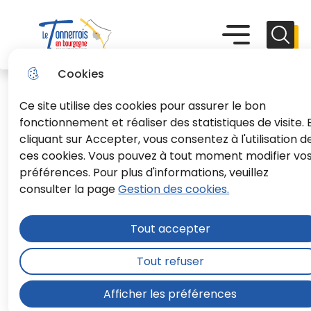
Aller
Aller au
Consulter
Aller à la
au
contenu
le plan du
recherche
Menu principal
Menu
Reche
menu
principal
site
Le Tonnerrois En Bourgogne
Cookies
Ce site utilise des cookies pour assurer le bon
fonctionnement et réaliser des statistiques de visite. 
cliquant sur Accepter, vous consentez à l'utilisation d
ces cookies. Vous pouvez à tout moment modifier vo
Ancy-le-Libre
préférences. Pour plus d'informations, veuillez
consulter la page
Gestion des cookies.
Accueil
Tout accepter
Tout refuser
L’église Saint Maixent est un
édifice à visiter. La nef datant du
Afficher les préférences
XVI – XVIIème est couverte d’un