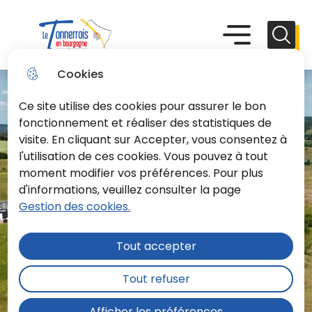
Aller
Aller au
Consulter
Aller à la
au
contenu
le plan du
recherche
Menu principal
Menu
Reche
menu
principal
site
Le Tonnerrois En Bourgogne
Cookies
Ce site utilise des cookies pour assurer le bon
fonctionnement et réaliser des statistiques de
visite. En cliquant sur Accepter, vous consentez à
l'utilisation de ces cookies. Vous pouvez à tout
moment modifier vos préférences. Pour plus
d'informations, veuillez consulter la page
Gestion des cookies.
Tout accepter
Tout refuser
Afficher les préférences