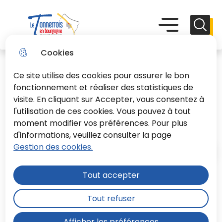
Aller
Aller au
Consulter
Aller à la
au
contenu
le plan du
recherche
Menu principal
Menu
Reche
menu
principal
site
Le Tonnerrois En Bourgogne
Cookies
Ce site utilise des cookies pour assurer le bon
fonctionnement et réaliser des statistiques de
visite. En cliquant sur Accepter, vous consentez à
l'utilisation de ces cookies. Vous pouvez à tout
LOGO DE LA CCLTB
moment modifier vos préférences. Pour plus
d'informations, veuillez consulter la page
Gestion des cookies.
Accueil
Tout accepter
Téléchargez le logo de la
Tout refuser
communauté de communes Le
Tonnerrois en Bourgogne.
Afficher les préférences