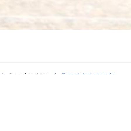
Accueils de loisirs
Présentation générale
té de communes est compétente dans la g
mble du territoire pour accueillir vos en