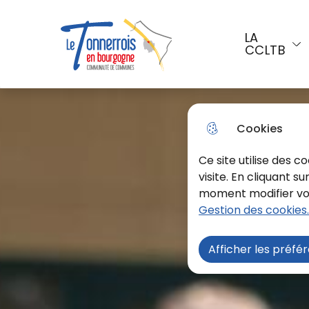
Aller au menu
Aller à la recherche
Aller a
LA
CCLTB
Menu principal
Le Tonnerrois En Bourgogne
Cookies
Ce site utilise des 
visite. En cliquant s
moment modifier vos 
Gestion des cookies.
Afficher les préfé