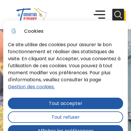
Aller
Aller au
Consulter
Aller à la
au
contenu
le plan du
recherche
Menu principal
Menu
Reche
menu
principal
site
Le Tonnerrois En Bourgogne
Cookies
Ce site utilise des cookies pour assurer le bon
fonctionnement et réaliser des statistiques de
visite. En cliquant sur Accepter, vous consentez à
l'utilisation de ces cookies. Vous pouvez à tout
moment modifier vos préférences. Pour plus
d'informations, veuillez consulter la page
Gestion des cookies.
Tout accepter
Tout refuser
Afficher les préférences