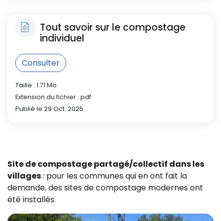
Tout savoir sur le compostage
individuel
Consulter
Taille : 1.71 Mo
Extension du fichier : pdf
Publié le 29 Oct. 2025
Site de compostage partagé/collectif dans les
villages
: pour les communes qui en ont fait la
demande, des sites de compostage modernes ont
été installés.
Z