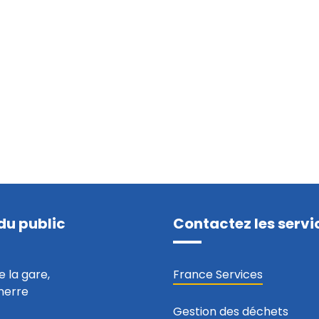
du public
Contactez les servi
e la gare,
France Services
nerre
Gestion des déchets