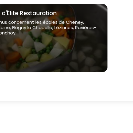
d'Élite Restauration
us concernent les écoles de Cheney,
ne, Flogny la Chapelle, Lézinnes, Ravières-
ronchoy.
arousel