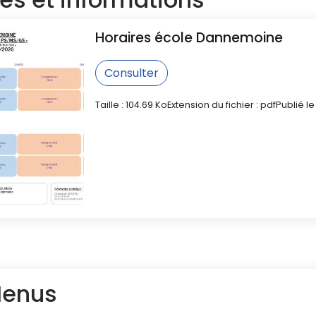
Horaires école Dannemoine
Consulter
Taille : 104.69 Ko
Extension du fichier : pdf
Publié le
enus