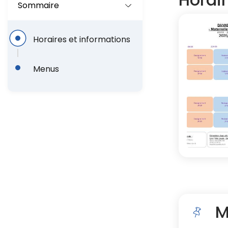
l
Sommaire
d
Horaires et informations
'
A
Menus
r
i
a
n
e
M