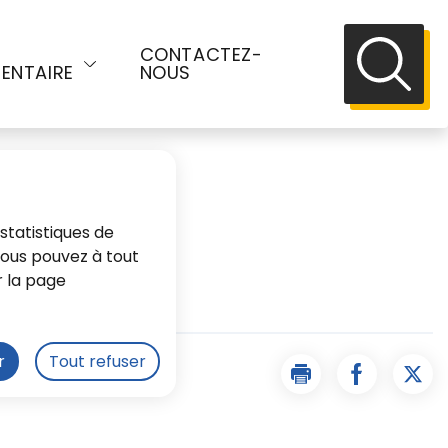
E
CONTACTEZ-
ENTAIRE
NOUS
Recherch
statistiques de
 Vous pouvez à tout
r la page
r
Tout refuser
e de Dannemoine
Imprimer la page 
Partager l
Part