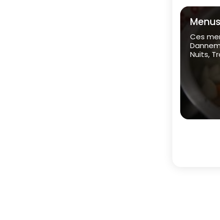
Menus 
Ces men
Dannemoi
Nuits, T
Fin du c