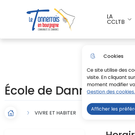
Aller au menu
Aller à la recherche
Aller a
LA
CCLTB
Menu principal
Le Tonnerrois En Bourgogne
Cookies
Ce site utilise des 
visite. En cliquant s
moment modifier vos 
École de Dannemoine
Gestion des cookies.
Afficher les préfé
VIVRE ET HABITER
Enfance, jeunesse
F
Accueil
i
Horair