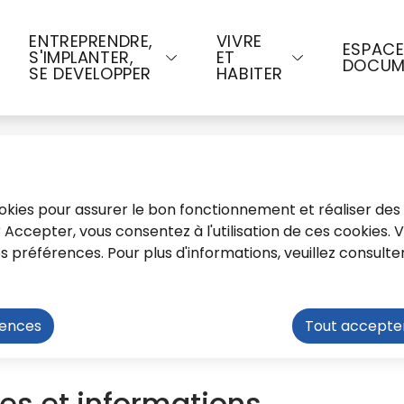
u contenu principal
Consulter le plan du site
ENTREPRENDRE,
VIVRE
ESPAC
S'IMPLANTER,
ET
DOCUM
SE DEVELOPPER
HABITER
cookies pour assurer le bon fonctionnement et réaliser des 
ur Accepter, vous consentez à l'utilisation de ces cookies.
préférences. Pour plus d'informations, veuillez consulte
rences
Tout accepte
Scolarité
Les 14 écoles du Tonnerrois
Écol
es et informations