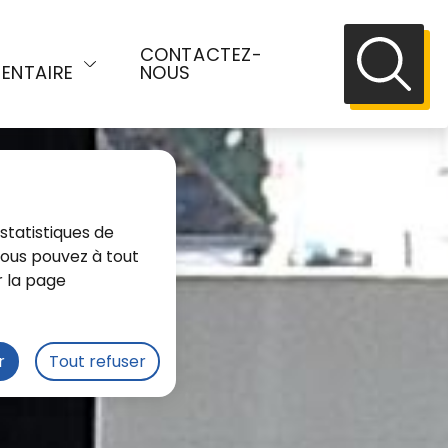
E
CONTACTEZ-
ENTAIRE
NOUS
Recherch
statistiques de
 Vous pouvez à tout
r la page
r
Tout refuser