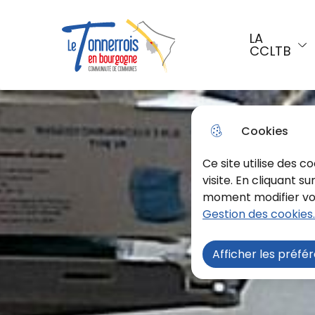
Aller au menu
Aller à la recherche
Aller a
LA
CCLTB
Menu principal
Le Tonnerrois En Bourgogne
Cookies
Ce site utilise des 
visite. En cliquant s
moment modifier vos 
Gestion des cookies.
Afficher les préfé