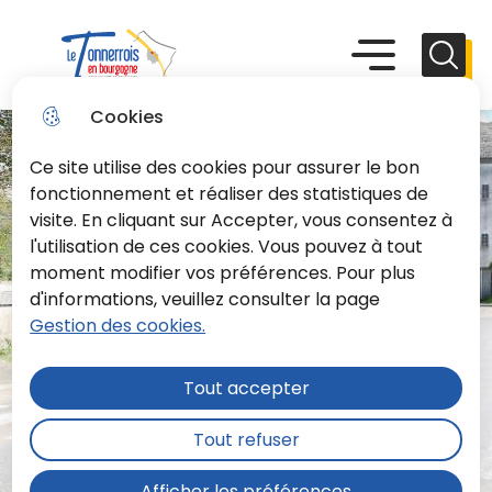
Aller
Aller au
Consulter
Aller à la
au
contenu
le plan du
recherche
Menu principal
Menu
Reche
menu
principal
site
Le Tonnerrois En Bourgogne
Cookies
Ce site utilise des cookies pour assurer le bon
fonctionnement et réaliser des statistiques de
visite. En cliquant sur Accepter, vous consentez à
l'utilisation de ces cookies. Vous pouvez à tout
moment modifier vos préférences. Pour plus
d'informations, veuillez consulter la page
Gestion des cookies.
Tout accepter
Tout refuser
Afficher les préférences