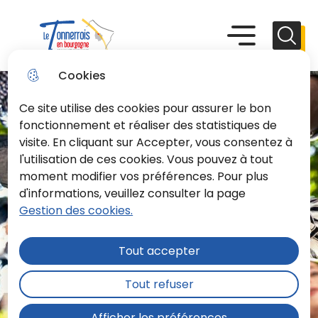
Aller
Aller au
Consulter
Aller à la
au
contenu
le plan du
recherche
Menu principal
Menu
Reche
menu
principal
site
Le Tonnerrois En Bourgogne
Cookies
Ce site utilise des cookies pour assurer le bon
fonctionnement et réaliser des statistiques de
visite. En cliquant sur Accepter, vous consentez à
l'utilisation de ces cookies. Vous pouvez à tout
moment modifier vos préférences. Pour plus
d'informations, veuillez consulter la page
Gestion des cookies.
Tout accepter
Tout refuser
Afficher les préférences