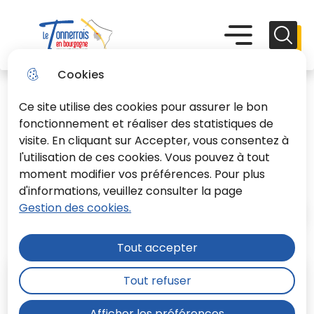
Aller
Aller au
Consulter
Aller à la
au
contenu
le plan du
recherche
Menu principal
Menu
Reche
menu
principal
site
Le Tonnerrois En Bourgogne
Cookies
Ce site utilise des cookies pour assurer le bon
fonctionnement et réaliser des statistiques de
visite. En cliquant sur Accepter, vous consentez à
l'utilisation de ces cookies. Vous pouvez à tout
LA CCLTB
moment modifier vos préférences. Pour plus
d'informations, veuillez consulter la page
Gestion des cookies.
Accueil
Tout accepter
Tout refuser
Afficher les préférences