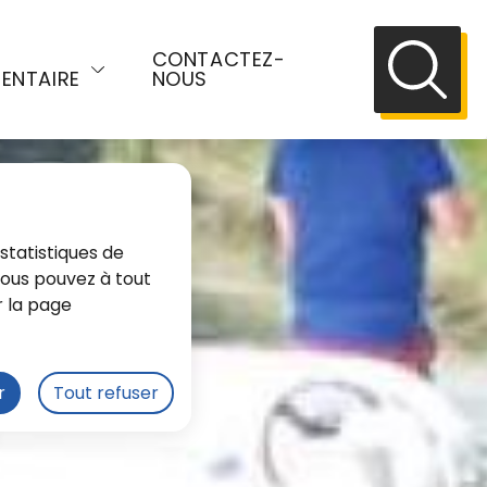
E
CONTACTEZ-
ENTAIRE
NOUS
Recherch
statistiques de
 Vous pouvez à tout
r la page
r
Tout refuser