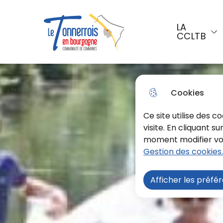
Aller au menu
Aller à la recherche
Aller a
LA
CCLTB
Menu principal
Le Tonnerrois En Bourgogne
Cookies
Ce site utilise des 
visite. En cliquant s
moment modifier vos 
Gestion des cookies.
Afficher les préfé