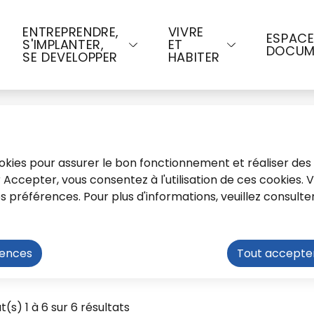
u contenu principal
Consulter le plan du site
ENTREPRENDRE,
VIVRE
ESPAC
S'IMPLANTER,
ET
DOCUM
SE DEVELOPPER
HABITER
cookies pour assurer le bon fonctionnement et réaliser des 
ur Accepter, vous consentez à l'utilisation de ces cookies.
préférences. Pour plus d'informations, veuillez consulte
- Comptes rendus 2024
rences
Tout accepte
024
t(s) 1 à 6 sur 6 résultats