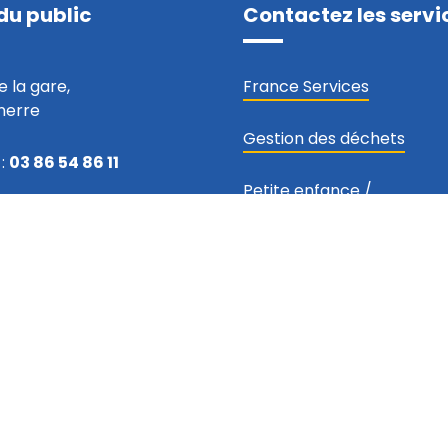
du public
Contactez les servi
e la gare,
France Services
nerre
Gestion des déchets
:
03 86 54 86 11
Petite enfance
/
u vendredi
Accueils de loisirs
/
Scolai
00
Conservatoire
h00
Développement économi
ntacter