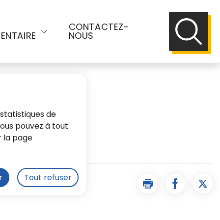
E
CONTACTEZ-
ENTAIRE
NOUS
Recherch
statistiques de
 Vous pouvez à tout
r la page
r
Tout refuser
Imprimer la page 
Partager l
Part