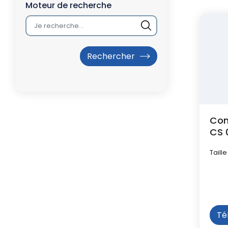
l
attachée
Moteur de recherche
d
'
A
r
i
Com
a
CS 
n
Taille
e
Té