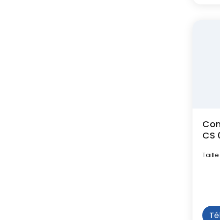
Com
CS 
Taille
Té