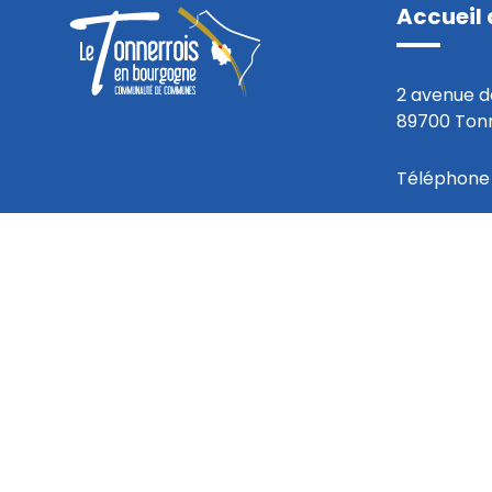
Accueil 
2 avenue d
89700 Ton
Téléphone 
Du lundi a
8h30 à 12h
13h30 à 17
Nous co