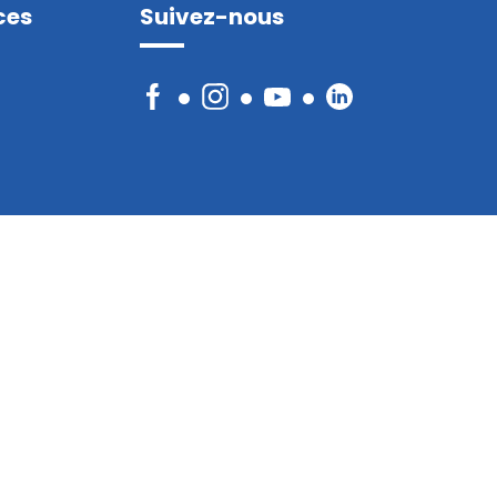
ces
Suivez-nous
Facebook
Instagram
YouTube
LinkedIn
re
que