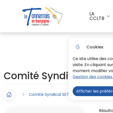
Aller au menu
Aller à la recherche
Aller a
LA
CCLTB
Menu principal
Le Tonnerrois En Bourgogne
Cookies
Ce site utilise des 
visite. En cliquant s
moment modifier vos 
Comité Syndical SET 
Gestion des cookies.
Afficher les préfé
Comité Syndical SET - Comptes rendus 2
F
Accueil
i
Vue
Résulta