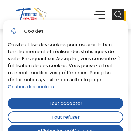
Aller
Aller au
Consulter
Aller à la
au
contenu
le plan du
recherche
Menu principal
Menu
Reche
menu
principal
site
Le Tonnerrois En Bourgogne
Cookies
Ce site utilise des cookies pour assurer le bon
fonctionnement et réaliser des statistiques de
visite. En cliquant sur Accepter, vous consentez à
l'utilisation de ces cookies. Vous pouvez à tout
Comptes rendus des CC 2019
moment modifier vos préférences. Pour plus
d'informations, veuillez consulter la page
Gestion des cookies.
Accueil
Tout accepter
Moteur de recherche
Tout refuser
Afficher les préférences