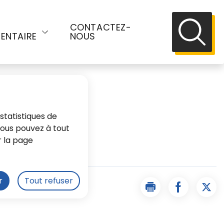
E
CONTACTEZ-
ENTAIRE
NOUS
Recherch
statistiques de
 Vous pouvez à tout
r la page
r
Tout refuser
Imprimer la page D
Partager l
Part