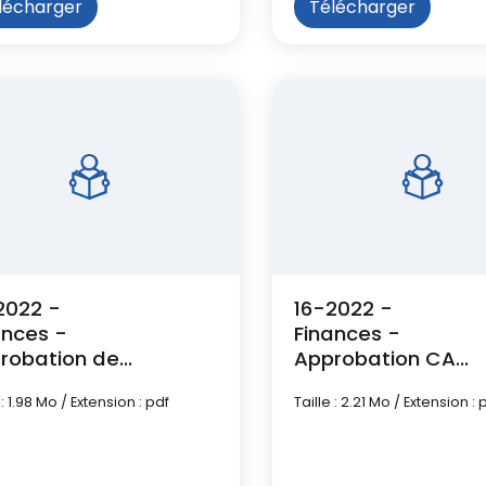
lécharger
Télécharger
2022 -
16-2022 -
ances -
Finances -
robation des
Approbation CA
ptes de
2021 Budget
 : 1.98 Mo / Extension : pdf
Taille : 2.21 Mo / Extension : 
tion 2021
principal