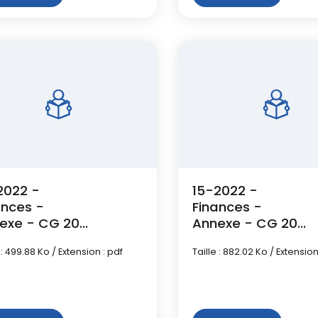
2022 -
15-2022 -
ances -
Finances -
exe - CG 2021
Annexe - CG 2021
udget
- Budget
 : 499.88 Ko / Extension : pdf
Taille : 882.02 Ko / Extension
inière
Principal