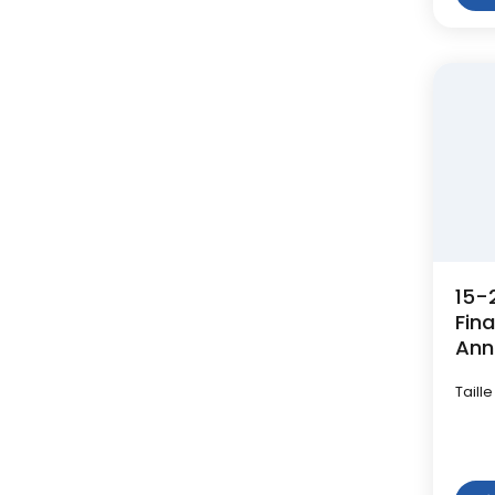
15-
Fin
Ann
- B
Taille
Pép