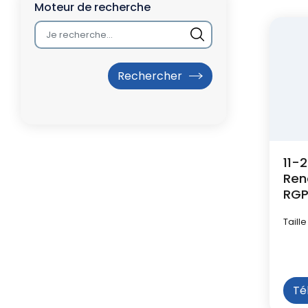
l
attachée
Moteur de recherche
d
'
A
r
i
11-
a
Ren
n
RG
e
Taille
Té