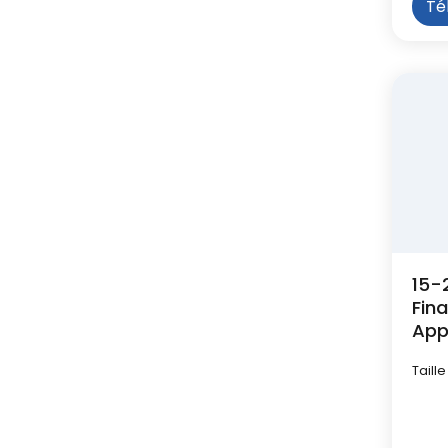
Té
15-
Fin
App
com
Taille
ges