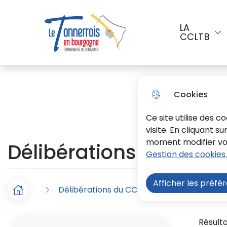
Aller au menu
Aller à la recherche
Aller a
LA
CCLTB
Menu principal
Le Tonnerrois En Bourgogne
Cookies
Ce site utilise des 
visite. En cliquant s
moment modifier vos 
Délibérations du CC d
Gestion des cookies.
Afficher les préfé
Délibérations du CC du 06.04.2022
F
Accueil
i
Vue
Résulta