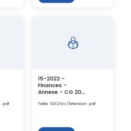
15-2022 -
Finances -
Annexe - CG 2021
- Budget ZAC
 : pdf
Taille : 521.2 Ko / Extension : pdf