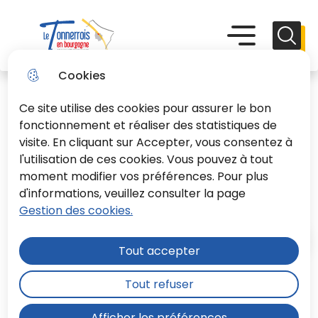
Aller
Aller au
Consulter
Aller à la
au
contenu
le plan du
recherche
Menu principal
Menu
Reche
menu
principal
site
Le Tonnerrois En Bourgogne
Cookies
Ce site utilise des cookies pour assurer le bon
fonctionnement et réaliser des statistiques de
visite. En cliquant sur Accepter, vous consentez à
l'utilisation de ces cookies. Vous pouvez à tout
Délibérations du CC du
moment modifier vos préférences. Pour plus
10.02.2022
d'informations, veuillez consulter la page
Gestion des cookies.
Accueil
Tout accepter
Tout refuser
Moteur de recherche
Afficher les préférences