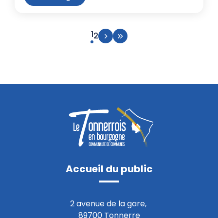
Page suivante
Aller à la dernière page
Page courante
1
Aller à la page 2
2
Accueil du public
2 avenue de la gare,
89700 Tonnerre