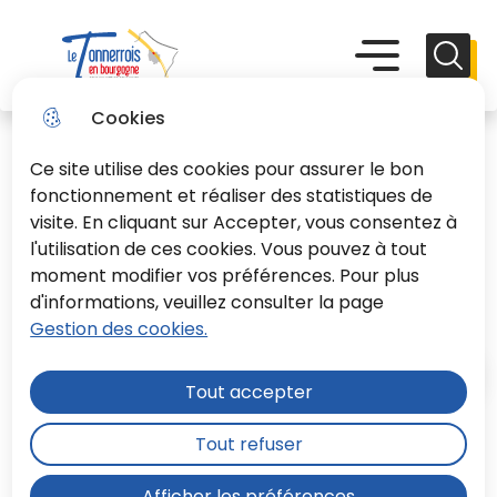
Aller
Aller au
Consulter
Aller à la
au
contenu
le plan du
recherche
Menu principal
Menu
Reche
menu
principal
site
Le Tonnerrois En Bourgogne
Cookies
Ce site utilise des cookies pour assurer le bon
fonctionnement et réaliser des statistiques de
visite. En cliquant sur Accepter, vous consentez à
l'utilisation de ces cookies. Vous pouvez à tout
Délibérations du CC du
moment modifier vos préférences. Pour plus
17.12.2019
d'informations, veuillez consulter la page
Gestion des cookies.
Accueil
Tout accepter
Tout refuser
Moteur de recherche
Afficher les préférences