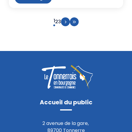
Page suivante
Aller à la dernière page
Page courante
1
Aller à la page 2
Aller à la page 3
2
3
Accueil du public
2 avenue de la gare,
89700 Tonnerre