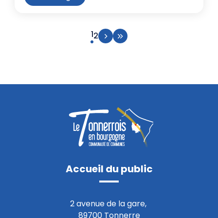
Page suivante
Aller à la dernière page
Page courante
1
Aller à la page 2
2
Accueil du public
2 avenue de la gare,
89700 Tonnerre