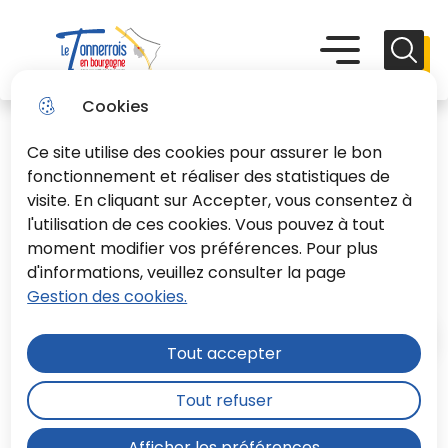
Aller
Aller au
Consulter
Aller à la
au
contenu
le plan du
recherche
Menu principal
Menu
Reche
menu
principal
site
Le Tonnerrois En Bourgogne
Cookies
Ce site utilise des cookies pour assurer le bon
fonctionnement et réaliser des statistiques de
visite. En cliquant sur Accepter, vous consentez à
l'utilisation de ces cookies. Vous pouvez à tout
Délibérations du CS du
moment modifier vos préférences. Pour plus
19.02.2026
d'informations, veuillez consulter la page
Gestion des cookies.
Accueil
Tout accepter
Tout refuser
Moteur de recherche
Afficher les préférences