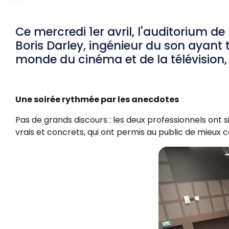
i
l
Ce mercredi 1er avril, l'auditorium de
Boris Darley, ingénieur du son ayant t
d
monde du cinéma et de la télévision, 
'
A
Une soirée rythmée par les anecdotes
r
Pas de grands discours : les deux professionnels ont
i
vrais et concrets, qui ont permis au public de mieux
a
n
e