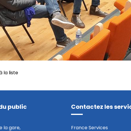
 la liste
liste
du public
Contactez les servi
e la gare,
France Services