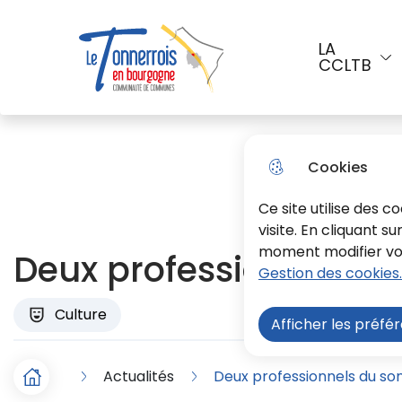
Aller au menu
Aller à la recherche
Aller a
LA
CCLTB
Menu principal
Le Tonnerrois En Bourgogne
Cookies
Ce site utilise des 
visite. En cliquant s
moment modifier vos 
Deux professionnels du
Gestion des cookies.
Culture
Afficher les préfé
Actualités
Deux professionnels du son
F
Accueil