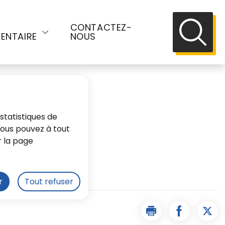
E
CONTACTEZ-
ENTAIRE
NOUS
Recherch
statistiques de
 Vous pouvez à tout
r la page
public
r
Tout refuser
Imprimer la page D
Partager l
Part