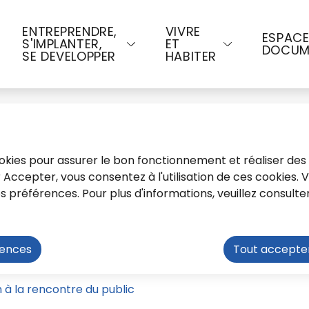
u contenu principal
Consulter le plan du site
ENTREPRENDRE,
VIVRE
ESPAC
S'IMPLANTER,
ET
DOCUM
SE DEVELOPPER
HABITER
cookies pour assurer le bon fonctionnement et réaliser des 
ur Accepter, vous consentez à l'utilisation de ces cookies.
préférences. Pour plus d'informations, veuillez consulte
 son à la rencontre du 
rences
Tout accepte
 à la rencontre du public