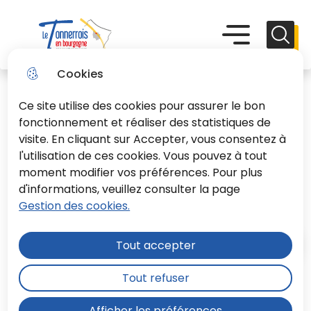
Aller
Aller au
Consulter
Aller à la
au
contenu
le plan du
recherche
Menu principal
Menu
Reche
menu
principal
site
Le Tonnerrois En Bourgogne
Cookies
Ce site utilise des cookies pour assurer le bon
fonctionnement et réaliser des statistiques de
visite. En cliquant sur Accepter, vous consentez à
l'utilisation de ces cookies. Vous pouvez à tout
Les auditions de Noël
moment modifier vos préférences. Pour plus
d'informations, veuillez consulter la page
Culture
Gestion des cookies.
Tout accepter
Accueil
Tout refuser
Les fêtes de fin d'année ont été
Afficher les préférences