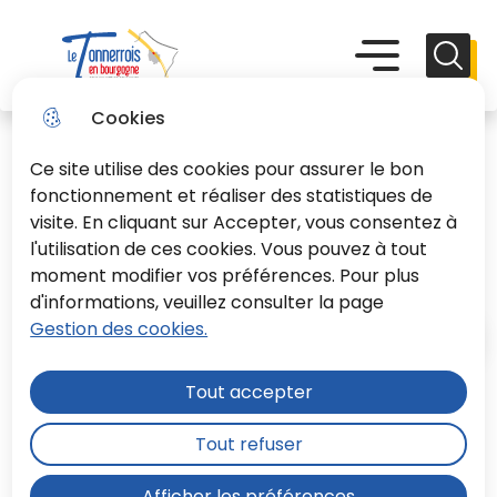
Aller
Aller au
Consulter
Aller à la
au
contenu
le plan du
recherche
Menu principal
Menu
Reche
menu
principal
site
Le Tonnerrois En Bourgogne
Cookies
Ce site utilise des cookies pour assurer le bon
fonctionnement et réaliser des statistiques de
visite. En cliquant sur Accepter, vous consentez à
l'utilisation de ces cookies. Vous pouvez à tout
Les contrôles
moment modifier vos préférences. Pour plus
d'informations, veuillez consulter la page
Gestion des cookies.
Accueil
Tout accepter
La mission de contrôle confiée au
Tout refuser
Service Public d'Assainissement Non
Collectif, appelé communément
Afficher les préférences