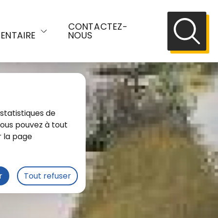
E
CONTACTEZ-
ENTAIRE
NOUS
Recherch
statistiques de
 Vous pouvez à tout
r la page
r
Tout refuser