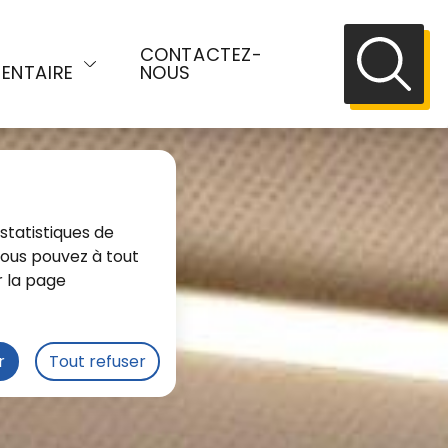
E
CONTACTEZ-
ENTAIRE
NOUS
Recherch
statistiques de
 Vous pouvez à tout
r la page
r
Tout refuser