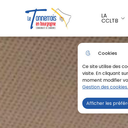
Aller au menu
Aller à la recherche
Aller a
LA
CCLTB
Menu principal
Le Tonnerrois En Bourgogne
Cookies
Ce site utilise des 
visite. En cliquant s
moment modifier vos 
Gestion des cookies.
Afficher les préfé