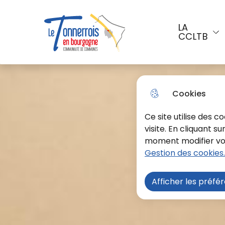
Aller au menu
Aller à la recherche
Aller a
LA
CCLTB
Menu principal
Le Tonnerrois En Bourgogne
Cookies
Ce site utilise des 
visite. En cliquant s
moment modifier vos 
Gestion des cookies.
Afficher les préfé