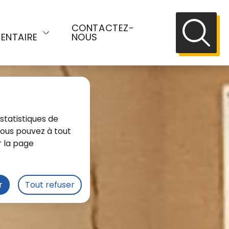
E
CONTACTEZ-
ENTAIRE
NOUS
Recherch
statistiques de
 Vous pouvez à tout
r la page
r
Tout refuser