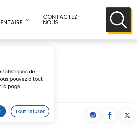
E
CONTACTEZ-
ENTAIRE
NOUS
Recherch
statistiques de
 Vous pouvez à tout
r la page
s
r
Tout refuser
Imprimer la page Rè
Partager l
Part