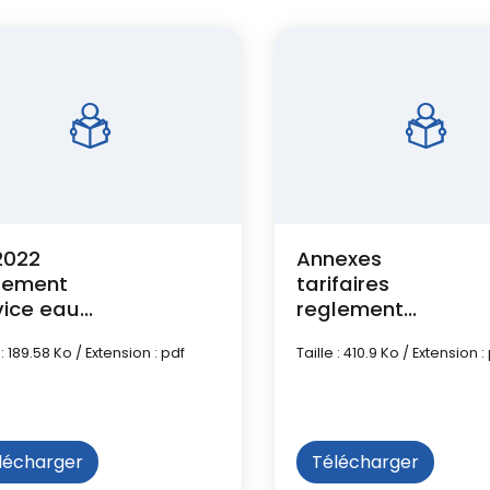
2022
Annexes
lement
tarifaires
vice eau
reglement
12023
service EAU-
 : 189.58 Ko / Extension : pdf
Taille : 410.9 Ko / Extension :
tampon
applicable
01012025
lécharger
Télécharger