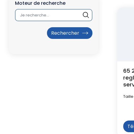
l
attachée
Moteur de recherche
d
'
A
r
i
65 
a
reg
n
ser
010
e
Taille
Té