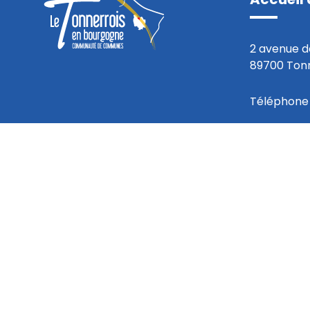
2 avenue d
89700 Ton
Téléphone 
Du lundi a
8h30 à 12h
13h30 à 17
Nous co
Mentions légales
Logo de la CCLTB
Plan du site