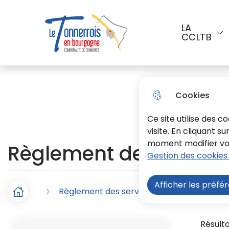
Aller au menu
Aller à la recherche
Aller a
LA
CCLTB
Menu principal
Le Tonnerrois En Bourgogne
Cookies
Ce site utilise des 
visite. En cliquant s
moment modifier vos 
Règlement des services 
Gestion des cookies.
Afficher les préfé
Règlement des services eau et grilles tarif
F
Accueil
i
Vue
Résulta