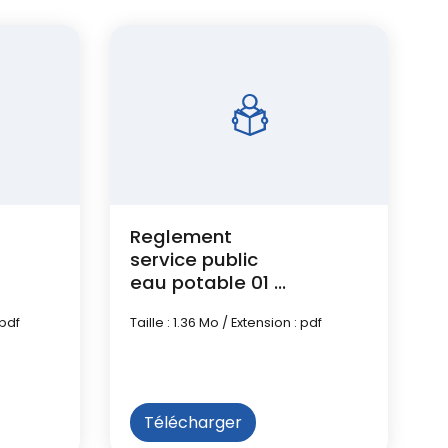
Reglement
service public
eau potable 01 01
2023 SET
 pdf
Taille : 1.36 Mo / Extension : pdf
Télécharger