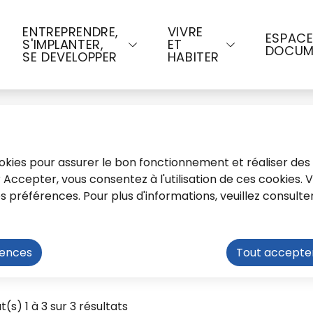
u contenu principal
Consulter le plan du site
ENTREPRENDRE,
VIVRE
ESPAC
S'IMPLANTER,
ET
DOCUM
SE DEVELOPPER
HABITER
cookies pour assurer le bon fonctionnement et réaliser des 
ur Accepter, vous consentez à l'utilisation de ces cookies.
préférences. Pour plus d'informations, veuillez consulte
eau et grilles tarifaire
rences
Tout accepte
aires
t(s) 1 à 3 sur 3 résultats