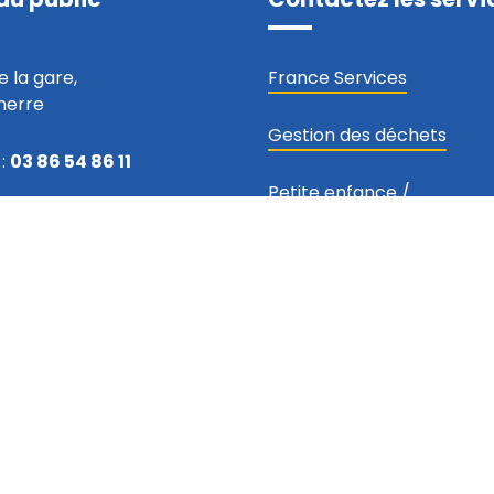
e la gare,
France Services
nerre
Gestion des déchets
:
03 86 54 86 11
Petite enfance
/
u vendredi
Accueils de loisirs
/
Scolai
00
Conservatoire
h00
Développement économi
ntacter