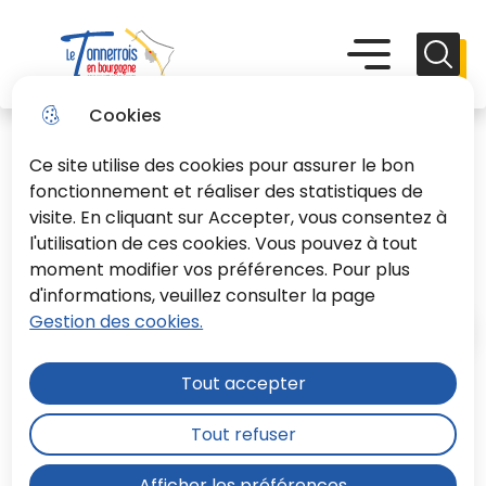
Aller
Aller au
Consulter
Aller à la
au
contenu
le plan du
recherche
Menu principal
Menu
Reche
menu
principal
site
Le Tonnerrois En Bourgogne
Cookies
Ce site utilise des cookies pour assurer le bon
fonctionnement et réaliser des statistiques de
visite. En cliquant sur Accepter, vous consentez à
l'utilisation de ces cookies. Vous pouvez à tout
Secteur Nord
moment modifier vos préférences. Pour plus
d'informations, veuillez consulter la page
Gestion des cookies.
Accueil
Tout accepter
Ce secteur regroupe les deux
Tout refuser
accueils de loisirs : les Fripouilles et
les P'tit Loups
Afficher les préférences