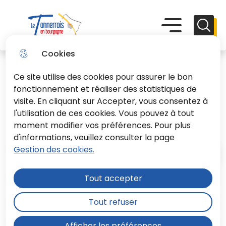
Aller
Aller au
Consulter
Aller à la
au
contenu
le plan du
recherche
Menu principal
Menu
Reche
menu
principal
site
Le Tonnerrois En Bourgogne
Cookies
Ce site utilise des cookies pour assurer le bon
fonctionnement et réaliser des statistiques de
visite. En cliquant sur Accepter, vous consentez à
l'utilisation de ces cookies. Vous pouvez à tout
Test import
moment modifier vos préférences. Pour plus
d'informations, veuillez consulter la page
Gestion des cookies.
Accueil
Tout accepter
Moteur de recherche
Tout refuser
Afficher les préférences