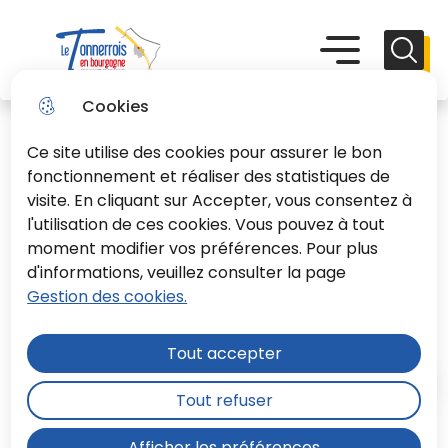
Aller
Aller au
Consulter
Aller à la
au
contenu
le plan du
recherche
Menu principal
Menu
Reche
menu
principal
site
Le Tonnerrois En Bourgogne
Cookies
Ce site utilise des cookies pour assurer le bon
fonctionnement et réaliser des statistiques de
visite. En cliquant sur Accepter, vous consentez à
l'utilisation de ces cookies. Vous pouvez à tout
Un nouveau chapitre s’ouvre
moment modifier vos préférences. Pour plus
pour le Conservatoire
d'informations, veuillez consulter la page
Gestion des cookies.
Culture
Tout accepter
Accueil
Tout refuser
Afficher les préférences