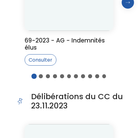
Proc
69-2023 - AG - Indemnités
élus
Consulter
1
2
3
4
5
6
7
8
9
10
11
Fin du carousel
Délibérations du CC du
23.11.2023
Cliquer pour passer Délibérations du CC du 23.11.2