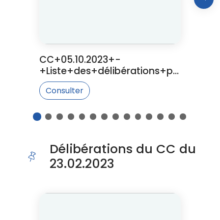
Proc
CC+05.10.2023+-
+Liste+des+délibérations+po
ur+affichage
Consulter
1
2
3
4
5
6
7
8
9
10
11
12
13
14
Fin du carousel
Délibérations du CC du
23.02.2023
Cliquer pour passer Délibérations du CC du 23.02