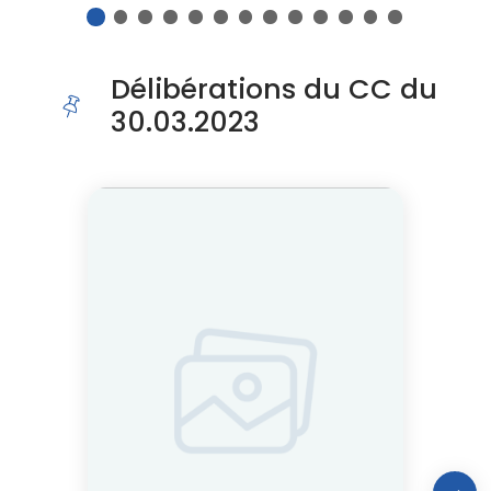
1
2
3
4
5
6
7
8
9
10
11
12
13
Fin du carousel
Délibérations du CC du
30.03.2023
Cliquer pour passer Délibérations du CC du 30.03