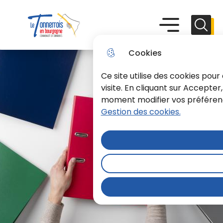
Aller
Aller au
Consulter
Aller à la
au
contenu
le plan du
recherche
Menu principal
Menu
Reche
menu
principal
site
Le Tonnerrois En Bourgogne
Cookies
Ce site utilise des cookies pou
visite. En cliquant sur Accepter
moment modifier vos préférence
Gestion des cookies.