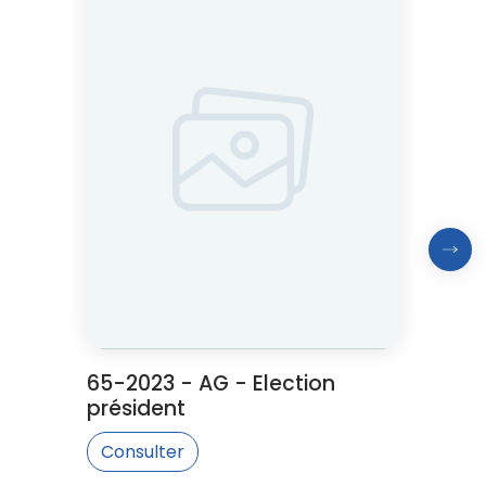
Proc
65-2023 - AG - Election
président
Consulter