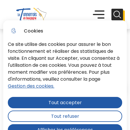
Aller
Aller au
Consulter
Aller à la
au
contenu
le plan du
recherche
Menu principal
Menu
Reche
menu
principal
site
Le Tonnerrois En Bourgogne
Cookies
Ce site utilise des cookies pour assurer le bon
fonctionnement et réaliser des statistiques de
visite. En cliquant sur Accepter, vous consentez à
l'utilisation de ces cookies. Vous pouvez à tout
Le dispositif
moment modifier vos préférences. Pour plus
d'informations, veuillez consulter la page
Gestion des cookies.
Accueil
Tout accepter
Le Syndicat des Eaux du Tonnerrois
Tout refuser
met à votre disposition ses services
depuis le 01.01.2021 pour vous
Afficher les préférences